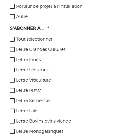
PLUS RÉCENT
…
5
6
7
8
9
…
20
…
PLUS
Porteur de projet à l'installation
ANCIEN
Autre ...
Tous les articles
S'ABONNER À ...
*
Pratiques à la ferme
Tout sélectionner
Lettre Grandes Cultures
Recherche-expérimentation
Lettre Fruits
Réglementation
Lettre Légumes
Filières & marchés
Lettre Viticulture
Dynamiques territoriales
Lettre PPAM
Lettre Semences
Aides
Lettre Lait
Publications
Lettre Bovins-ovins viande
Transferabio
Lettre Monogastriques
Climat