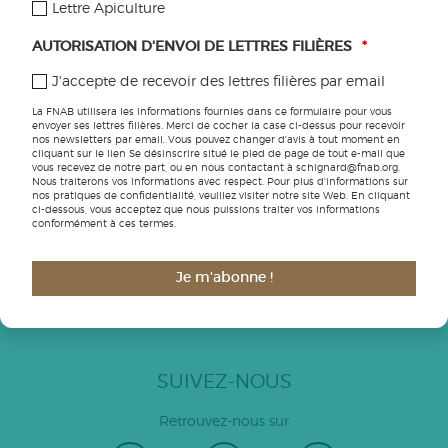
Lettre Apiculture
Biodiversité
AUTORISATION D'ENVOI DE LETTRES FILIÈRES
*
J'accepte de recevoir des lettres filières par email
Etre agricultrice
La FNAB utilisera les informations fournies dans ce formulaire pour vous
envoyer ses lettres filières. Merci de cocher la case ci-dessus pour recevoir
nos newsletters par email. Vous pouvez changer d'avis à tout moment en
cliquant sur le lien Se désinscrire situé le pied de page de tout e-mail que
vous recevez de notre part, ou en nous contactant à schignard@fnab.org.
Nous traiterons vos informations avec respect. Pour plus d'informations sur
nos pratiques de confidentialité, veuillez visiter notre site Web. En cliquant
ABONNEZ-VOUS AUX LETTRES FILIÈRES
ci-dessous, vous acceptez que nous puissions traiter vos informations
conformément à ces termes.
Toutes les informations pratiques pour votre ferme sont à
retrouver dans nos lettres filières
Je m'abonne !
JE M'ABONNE
SUIVEZ-NOUS
Retrouvez-nous sur