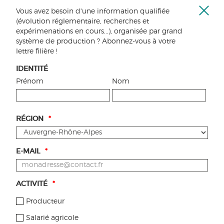
Vous avez besoin d'une information qualifiée
Ferme
Le présent kit donne des outils
(évolution réglementaire, recherches et
la
concrets aux producteur-rices bio
expérimenations en cours...), organisée par grand
fenêt
pour obtenir une indemnisation en
système de production ? Abonnez-vous à votre
cas contamination par dérive de
lettre filière !
pesticides.
IDENTITÉ
LIRE LA SUITE
Prénom
Nom
COMMENT RÉDUIRE LE
RISQUE DE
RÉGION
*
CONTAMINATION PAR
DÉRIVE ?
E-MAIL
*
Le présent kit doit donner des outils
concrets aux producteur-rices bio
pour réduire le risque de
contamination de leurs parcelles par
ACTIVITÉ
*
le voisinage
Producteur
LIRE LA SUITE
Salarié agricole