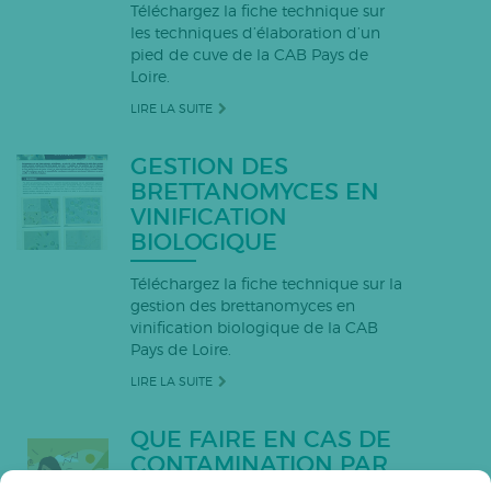
Téléchargez la fiche technique sur
les techniques d’élaboration d’un
pied de cuve de la CAB Pays de
Loire.
LIRE LA SUITE
GESTION DES
BRETTANOMYCES EN
VINIFICATION
BIOLOGIQUE
Téléchargez la fiche technique sur la
gestion des brettanomyces en
vinification biologique de la CAB
Pays de Loire.
LIRE LA SUITE
QUE FAIRE EN CAS DE
CONTAMINATION PAR
DÉRIVE ?