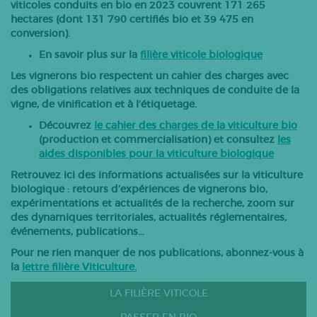
viticoles conduits en bio en 2023 couvrent 171 265
Bovins lait
hectares (dont 131 790 certifiés bio et 39 475 en
conversion).
Caprins
En savoir plus sur la
filière viticole biologique
Bovins-ovins viande
Les vignerons bio respectent un cahier des charges avec
Porcs
des obligations relatives aux techniques de conduite de la
Volailles
vigne, de vinification et à l’étiquetage.
Apiculture
Découvrez
le cahier des charges de la viticulture bio
(production et commercialisation) et consultez
les
Autres
aides disponibles pour la viticulture biologique
Tous les articles
Retrouvez ici des informations actualisées sur la viticulture
biologique : retours d’expériences de vignerons bio,
expérimentations et actualités de la recherche, zoom sur
des dynamiques territoriales, actualités réglementaires,
événements, publications…
Pour ne rien manquer de nos publications, abonnez-vous à
la
lettre filière Viticulture.
LA FILIÈRE VITICOLE