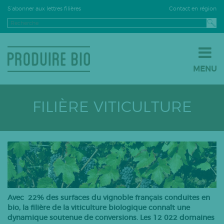
Contact en région
S’abonner aux lettres filières
MENU
JE PASSE À LA BIO
JE M’INSTALLE EN BIO
FILIÈRE VITICULTURE
JE VENDS EN BIO
LE BIO PAR FILIÈRE
Grandes cultures
Fruits
Légumes
Viticulture
Avec 22% des surfaces du vignoble français conduites en
PPAM
bio, la filière de la viticulture biologique connaît une
dynamique soutenue de conversions. Les 12 022 domaines
Semences