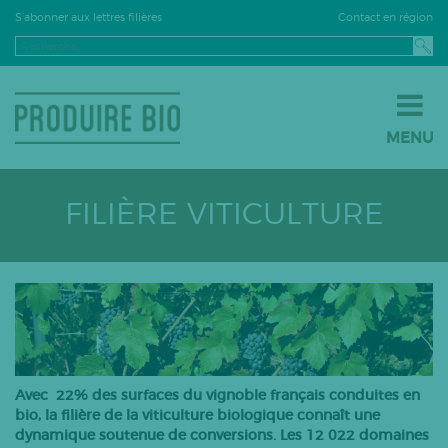
Contact en région
S’abonner aux lettres filières
MENU
JE PASSE À LA BIO
JE M’INSTALLE EN BIO
FILIÈRE VITICULTURE
JE VENDS EN BIO
LE BIO PAR FILIÈRE
Grandes cultures
Fruits
Légumes
Viticulture
Avec 22% des surfaces du vignoble français conduites en
PPAM
bio, la filière de la viticulture biologique connaît une
dynamique soutenue de conversions. Les 12 022 domaines
Semences