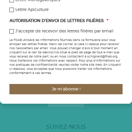
Lettre Monogastriques
Transferabio
Lettre Apiculture
Climat
AUTORISATION D'ENVOI DE LETTRES FILIÈRES
*
Biodiversité
J'accepte de recevoir des lettres filières par email
Etre agricultrice
La FNAB utilisera les informations fournies dans ce formulaire pour vous
envoyer ses lettres filières. Merci de cocher la case ci-dessus pour recevoir
nos newsletters par email. Vous pouvez changer d'avis à tout moment en
cliquant sur le lien Se désinscrire situé le pied de page de tout e-mail que
vous recevez de notre part, ou en nous contactant à schignard@fnab.org.
Nous traiterons vos informations avec respect. Pour plus d'informations sur
nos pratiques de confidentialité, veuillez visiter notre site Web. En cliquant
ci-dessous, vous acceptez que nous puissions traiter vos informations
ABONNEZ-VOUS AUX LETTRES FILIÈRES
conformément à ces termes.
Toutes les informations pratiques pour votre ferme sont à
Je m'abonne !
retrouver dans nos lettres filières
JE M'ABONNE
SUIVEZ-NOUS