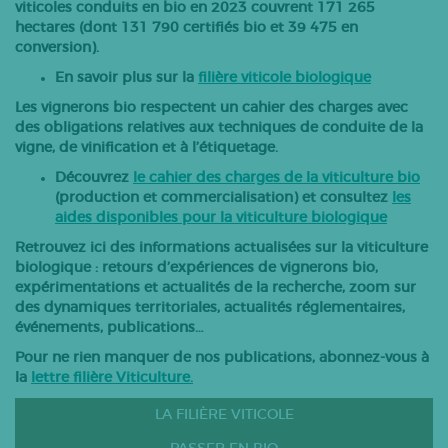
viticoles conduits en bio en 2023 couvrent 171 265
Bovins lait
hectares (dont 131 790 certifiés bio et 39 475 en
conversion).
Caprins
En savoir plus sur la
filière viticole biologique
Bovins-ovins viande
Les vignerons bio respectent un cahier des charges avec
Porcs
des obligations relatives aux techniques de conduite de la
Volailles
vigne, de vinification et à l’étiquetage.
Apiculture
Découvrez
le cahier des charges de la viticulture bio
(production et commercialisation) et consultez
les
Autres
aides disponibles pour la viticulture biologique
Tous les articles
Retrouvez ici des informations actualisées sur la viticulture
biologique : retours d’expériences de vignerons bio,
expérimentations et actualités de la recherche, zoom sur
des dynamiques territoriales, actualités réglementaires,
événements, publications…
Pour ne rien manquer de nos publications, abonnez-vous à
la
lettre filière Viticulture.
LA FILIÈRE VITICOLE