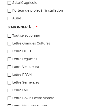
Salarié agricole
LIRE LA SUITE
Porteur de projet à l'installation
PLUS RÉCENT
…
8
9
10
11
12
…
20
…
PLUS
Autre ...
ANCIEN
S'ABONNER À ...
*
Tous les articles
Tout sélectionner
Pratiques à la ferme
Lettre Grandes Cultures
Recherche-expérimentation
Lettre Fruits
Lettre Légumes
Réglementation
Lettre Viticulture
Filières & marchés
Lettre PPAM
Dynamiques territoriales
Lettre Semences
Aides
Lettre Lait
Lettre Bovins-ovins viande
Publications