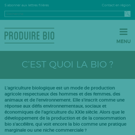
Contact en région
S’abonner aux lettres filières
MENU
JE PASSE À LA BIO
JE M’INSTALLE EN BIO
C’EST QUOI LA BIO ?
JE VENDS EN BIO
LE BIO PAR FILIÈRE
Grandes cultures
L’agriculture biologique est un mode de production
agricole respectueux des hommes et des femmes, des
Fruits
animaux et de l’environnement. Elle s’inscrit comme une
Légumes
réponse aux défis environnementaux, sociaux et
économiques de l’agriculture du XXIe siècle. Alors que le
Viticulture
développement de la production et de la consommation
PPAM
bio s’accélère, qui voit encore la bio comme une pratique
marginale ou une niche commerciale ?
Semences