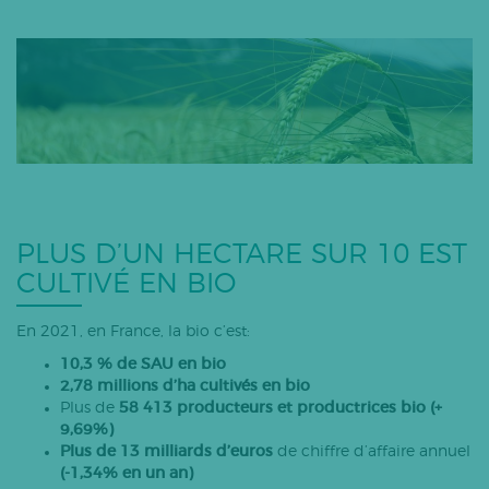
Bovins lait
Caprins
Bovins-ovins viande
Porcs
Volailles
Apiculture
Autres
PLUS D’UN HECTARE SUR 10 EST
Tous les articles
CULTIVÉ EN BIO
En 2021, en France, la bio c’est:
10,3 % de SAU en bio
2,78 millions d’ha cultivés en bio
Plus de
58 413 producteurs et productrices bio (+
9,69%)
Plus de 13 milliards d’euros
de chiffre d’affaire annuel
(-1,34% en un an)