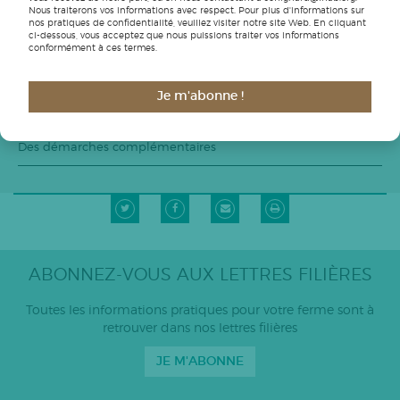
Tout savoir sur la réglementation bio
Nous traiterons vos informations avec respect. Pour plus d'informations sur
nos pratiques de confidentialité, veuillez visiter notre site Web. En cliquant
ci-dessous, vous acceptez que nous puissions traiter vos informations
Des pratiques innovantes
conformément à ces termes.
Le réseau bio
Je m'abonne !
Les acteurs institutionnels de la bio
Des démarches complémentaires
ABONNEZ-VOUS AUX LETTRES FILIÈRES
Toutes les informations pratiques pour votre ferme sont à
retrouver dans nos lettres filières
JE M'ABONNE