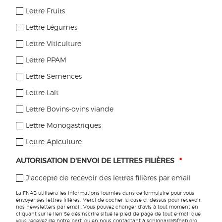
Le nombre de magasins spécialisés explose, de même que
Lettre Fruits
les rayons bio dans la grande distribution.
En savoir plus sur
les filières bio.
Lettre Légumes
Lettre Viticulture
UN RÉSEAU DE PRODUCTEURS
Lettre PPAM
Lettre Semences
Parmi les
acteurs institutionnels de la bio
, les producteurs bio
sont structurés au sein du réseau FNAB, seul réseau de
Lettre Lait
producteurs bio de France. Le réseau FNAB accompagne les
Lettre Bovins-ovins viande
producteurs conventionnels en réflexion sur leurs pratiques,
les producteurs en conversion et les producteurs bio dans
Lettre Monogastriques
leurs projets individuels et collectifs. En savoir plus sur
le
Lettre Apiculture
réseau des producteurs bio
.
AUTORISATION D'ENVOI DE LETTRES FILIÈRES
*
J'accepte de recevoir des lettres filières par email
C’est quoi la bio ?
La FNAB utilisera les informations fournies dans ce formulaire pour vous
envoyer ses lettres filières. Merci de cocher la case ci-dessus pour recevoir
Les chiffres de la bio
nos newsletters par email. Vous pouvez changer d'avis à tout moment en
cliquant sur le lien Se désinscrire situé le pied de page de tout e-mail que
vous recevez de notre part, ou en nous contactant à schignard@fnab.org.