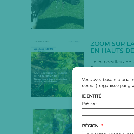
ZOOM SUR LA
EN HAUTS D
Un état des lieux de 
France
Vous avez besoin d'une in
cours...), organisée par g
IDENTITÉ
Prénom
QUELS PLANT
ACTES DU C
RÉGION
*
En 2035, tous les plan