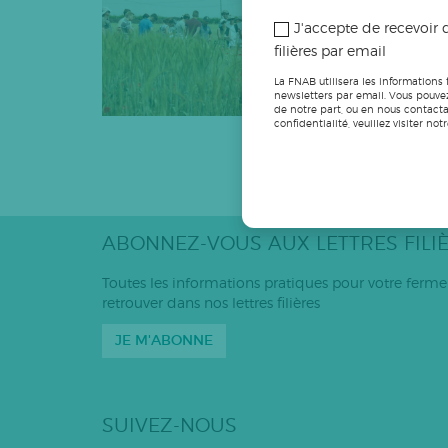
inscrites au catalogu
J'accepte de recevoir d
filières par email
La FNAB utilisera les informations 
newsletters par email. Vous pouvez
de notre part, ou en nous contacta
confidentialité, veuillez visiter 
PLUS R
ABONNEZ-VOUS AUX LETTRES FILI
Toutes les informations pratiques pour votre ferme
retrouver dans nos lettres filières
JE M'ABONNE
SUIVEZ-NOUS