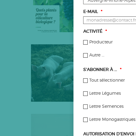
FNAB organisait en j
E-MAIL
*
ACTIVITÉ
*
Producteur
CHRISTOPHE 
SEVREUR ET 
Autre ...
Extrait du guide "por
S'ABONNER À ...
*
bâtiment dans les De
Tout sélectionner
Lettre Légumes
Lettre Semences
VARIÉTÉS DE 
Lettre Monogastriques
CATALOGUE F
AUTORISATION D'ENVOI 
Cet hiver, 3 lignées d