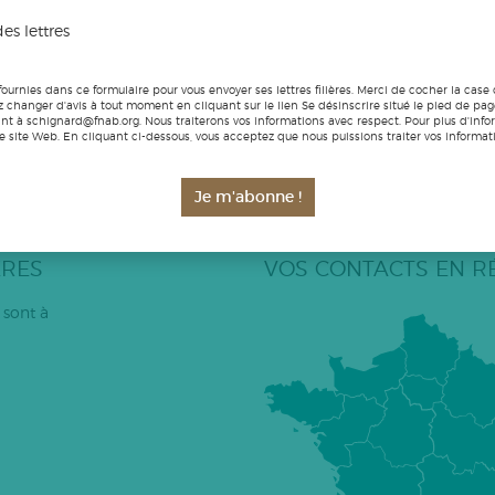
e français avec la mention spécifique AB.
es lettres
fournies dans ce formulaire pour vous envoyer ses lettres filières. Merci de cocher la case
 changer d'avis à tout moment en cliquant sur le lien Se désinscrire situé le pied de pa
nt à schignard@fnab.org. Nous traiterons vos informations avec respect. Pour plus d'info
LIRE LA SUITE
notre site Web. En cliquant ci-dessous, vous acceptez que nous puissions traiter vos infor
ÉCENT
…
10
…
21
22
23
24
25
…
30
40
50
…
Je m'abonne !
ÈRES
VOS CONTACTS EN R
 sont à