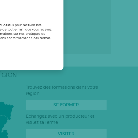
 ci-dessus pour recevoir nos
ge de tout e-mail que vous recevez
rmations sur nos pratiques de
mations conformément à ces termes.
PLUS ANCIEN
ÉGION
Trouvez des formations dans votre
région
SE FORMER
Échangez avec un producteur et
visitez sa ferme
VISITER