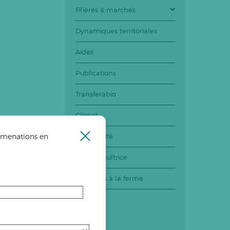
Filières & marchés
Dynamiques territoriales
Aides
Publications
Transferabio
Climat
Biodiversité
rimenations en
Fermer
la
Etre agricultrice
fenêtre
Pratiques à la ferme