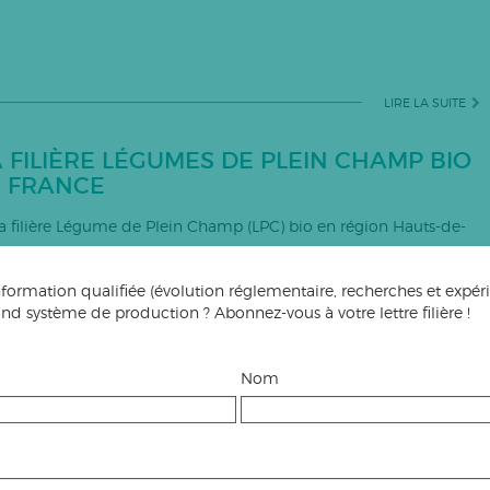
LIRE LA SUITE
 FILIÈRE LÉGUMES DE PLEIN CHAMP BIO
E FRANCE
la filière Légume de Plein Champ (LPC) bio en région Hauts-de-
formation qualifiée (évolution réglementaire, recherches et expé
rand système de production ? Abonnez-vous à votre lettre filière !
LIRE LA SUITE
Nom
S POUR LA VITICULTURE BIOLOGIQUE ?
OLLOQUE
ts utilisés en viticulture biologique devront être certifiés bio. La