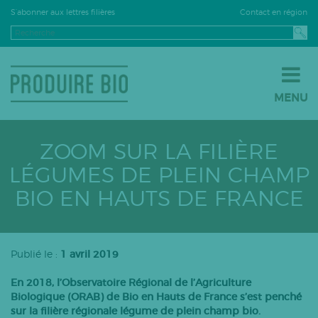
Contact en région
S’abonner aux lettres filières
MENU
JE PASSE À LA BIO
JE M’INSTALLE EN BIO
ZOOM SUR LA FILIÈRE
JE VENDS EN BIO
LÉGUMES DE PLEIN CHAMP
LE BIO PAR FILIÈRE
BIO EN HAUTS DE FRANCE
Grandes cultures
Fruits
Légumes
Publié le :
1 avril 2019
Viticulture
En 2018, l’Observatoire Régional de l’Agriculture
PPAM
Biologique (ORAB) de Bio en Hauts de France s’est penché
sur la filière régionale légume de plein champ bio.
Semences