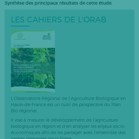
Synthèse des principaux résultats de cette étude.
Bovins lait
Caprins
LES CAHIERS DE L'ORAB
Bovins-ovins viande
Porcs
Volailles
Apiculture
Autres
Tous les articles
L’Observatoire Régional de l’Agriculture Biologique en
Hauts-de-France est un outil de prospective du Plan
Bio régional.
Il vise à mesurer le développement de l’agriculture
biologique en région et d’en analyser les enjeux socio-
économiques afin de les partager avec l’ensemble des
parties prenantes de la filière.