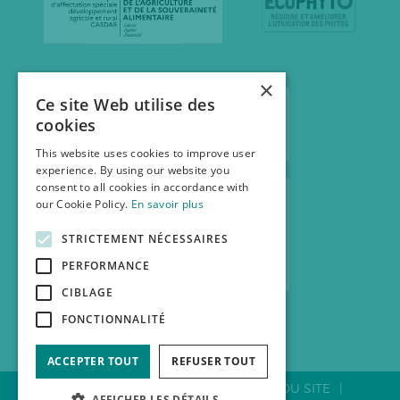
×
Ce site Web utilise des
cookies
This website uses cookies to improve user
experience. By using our website you
consent to all cookies in accordance with
our Cookie Policy.
En savoir plus
STRICTEMENT NÉCESSAIRES
PERFORMANCE
CIBLAGE
FONCTIONNALITÉ
ACCEPTER TOUT
REFUSER TOUT
CONTACTER LA FNAB
PLAN DU SITE
AFFICHER LES DÉTAILS