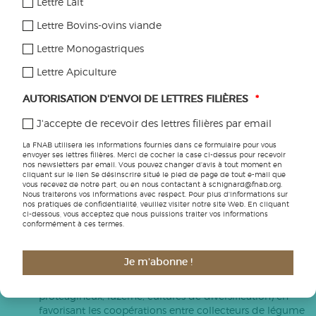
Lettre Lait
d’information.
Lettre Bovins-ovins viande
Lettre Monogastriques
DES RECOMMANDATIONS POUR
Lettre Apiculture
L’AVENIR DE LA FILIÈRE
AUTORISATION D'ENVOI DE LETTRES FILIÈRES
*
Suite à ces constats, un certain nombre de
J'accepte de recevoir des lettres filières par email
recommandations sont proposées pour l’avenir de la filière :
La FNAB utilisera les informations fournies dans ce formulaire pour vous
Assurer la complémentarité des systèmes de
envoyer ses lettres filières. Merci de cocher la case ci-dessus pour recevoir
nos newsletters par email. Vous pouvez changer d'avis à tout moment en
distribution de légumes pour répondre à la diversité
cliquant sur le lien Se désinscrire situé le pied de page de tout e-mail que
des systèmes de production, du système maraîcher au
vous recevez de notre part, ou en nous contactant à schignard@fnab.org.
Nous traiterons vos informations avec respect. Pour plus d'informations sur
système légumier de plein champ
nos pratiques de confidentialité, veuillez visiter notre site Web. En cliquant
Favoriser l’interconnaissance entre les systèmes de
ci-dessous, vous acceptez que nous puissions traiter vos informations
conformément à ces termes.
production
Mesurer la rentabilité du système de production à
l’échelle de la rotation et non pas à l’échelle du LPC
Je m'abonne !
Assurer la valorisation du légume de plein champ en
synergie avec les autres cultures de la rotation (céréales,
protéagineux, luzerne, cultures de diversification) en
favorisant les coopérations entre collecteurs de légume