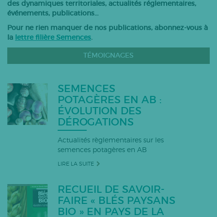
des dynamiques territoriales, actualités réglementaires,
Bovins lait
événements, publications…
Caprins
Pour ne rien manquer de nos publications, abonnez-vous à
la
lettre filière Semences
.
Bovins-ovins viande
Porcs
TÉMOIGNAGES
Volailles
Apiculture
SEMENCES
POTAGÈRES EN AB :
Autres
ÉVOLUTION DES
Tous les articles
DÉROGATIONS
Actualités règlementaires sur les
semences potagères en AB
LIRE LA SUITE
RECUEIL DE SAVOIR-
FAIRE « BLÉS PAYSANS
BIO » EN PAYS DE LA