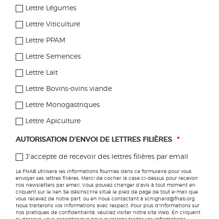
Lettre Légumes
Biodiversité
Lettre Viticulture
Etre agricultrice
Lettre PPAM
Pratiques à la ferme
Lettre Semences
Lettre Lait
Lettre Bovins-ovins viande
Lettre Monogastriques
ABONNEZ-VOUS AUX LETTRES FILIÈRES
Lettre Apiculture
Toutes les informations pratiques pour votre ferme sont à
AUTORISATION D'ENVOI DE LETTRES FILIÈRES
*
retrouver dans nos lettres filières
J'accepte de recevoir des lettres filières par email
JE M'ABONNE
La FNAB utilisera les informations fournies dans ce formulaire pour vous
envoyer ses lettres filières. Merci de cocher la case ci-dessus pour recevoir
nos newsletters par email. Vous pouvez changer d'avis à tout moment en
cliquant sur le lien Se désinscrire situé le pied de page de tout e-mail que
vous recevez de notre part, ou en nous contactant à schignard@fnab.org.
SUIVEZ-NOUS
Nous traiterons vos informations avec respect. Pour plus d'informations sur
nos pratiques de confidentialité, veuillez visiter notre site Web. En cliquant