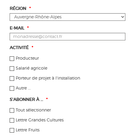
paysannes.
RÉGION
*
LIRE LA SUITE
PLUS RÉCENT
…
9
10
11
12
13
…
PLUS
E-MAIL
*
ANCIEN
Tous les articles
ACTIVITÉ
*
Recherche-expérimentation
Producteur
Salarié agricole
Réglementation
Porteur de projet à l'installation
Filières & marchés
Autre ...
Dynamiques territoriales
S'ABONNER À ...
*
Aides
Tout sélectionner
Publications
Lettre Grandes Cultures
Lettre Fruits
Transferabio