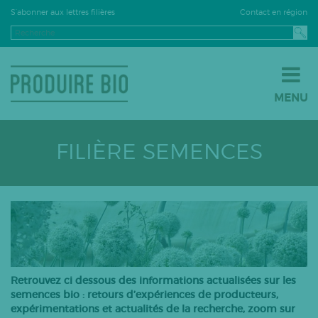
Contact en région
S’abonner aux lettres filières
MENU
JE PASSE À LA BIO
JE M’INSTALLE EN BIO
FILIÈRE SEMENCES
JE VENDS EN BIO
LE BIO PAR FILIÈRE
Grandes cultures
Fruits
Légumes
Viticulture
Retrouvez ci dessous des informations actualisées sur les
PPAM
semences bio : retours d’expériences de producteurs,
expérimentations et actualités de la recherche, zoom sur
Semences