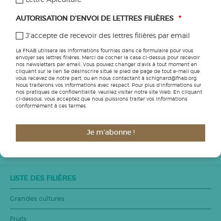
AUTORISATION D'ENVOI DE LETTRES FILIÈRES
*
CECI VOUS INTÉRESSERA
J'accepte de recevoir des lettres filières par email
La FNAB utilisera les informations fournies dans ce formulaire pour vous
envoyer ses lettres filières. Merci de cocher la case ci-dessus pour recevoir
nos newsletters par email. Vous pouvez changer d'avis à tout moment en
L’INTÉGRATION D’ANIMAUX DANS LES VERGERS,
cliquant sur le lien Se désinscrire situé le pied de page de tout e-mail que
QUELLES PRATIQUES ?
vous recevez de notre part, ou en nous contactant à schignard@fnab.org.
Nous traiterons vos informations avec respect. Pour plus d'informations sur
nos pratiques de confidentialité, veuillez visiter notre site Web. En cliquant
ci-dessous, vous acceptez que nous puissions traiter vos informations
POLLINISATION : COMMENT FAVORISER
conformément à ces termes.
L’INSTALLATION DES ABEILLES SAUVAGES ?
Je m'abonne !
GÉRARD HOTTE – ARBORICULTURE – AUBE
LISTE DES FILIÈRES
Grandes cultures
Fruits