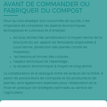
AVANT DE COMMANDER OU
FABRIQUER DU COMPOST
Pour qu’une stratégie soit couronnée de succès, il est
important de considérer les aspects économiques,
écologiques et culturaux et d’analyser :
les buts recherchés (amélioration à moyen terme de la
structure du sol, apport de fertilisants disponibles à
court terme, protection des plantes contre les
maladies) ;
les besoins et limites des cultures ;
l’aspect technique de l’épandage ;
la situation économique à moyen et long terme.
La collaboration et le dialogue entre les acteurs de la filière, à
savoir les producteurs de composts et les producteurs de
plantes, sont également essentiels pour l’élaboration et la
mise en pratique de stratégies optimales au service de
l’agriculteur.