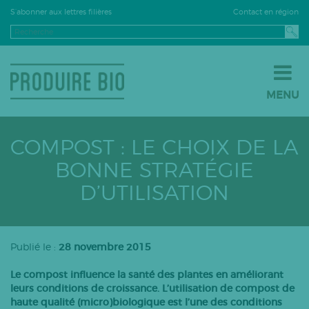
Contact en région
S’abonner aux lettres filières
MENU
JE PASSE À LA BIO
JE M’INSTALLE EN BIO
COMPOST : LE CHOIX DE LA
JE VENDS EN BIO
BONNE STRATÉGIE
LE BIO PAR FILIÈRE
D’UTILISATION
Grandes cultures
Fruits
Légumes
Publié le :
28 novembre 2015
Viticulture
Le compost influence la santé des plantes en améliorant
PPAM
leurs conditions de croissance. L’utilisation de compost de
haute qualité (micro)biologique est l’une des conditions
Semences