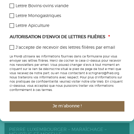
Gemüseanbau ».
Lettre Bovins-ovins viande
Lettre Monogastriques
PROJET MENÉ PAR :
Lettre Apiculture
Elfriede STOPPER – +43.676.84.22.14.253 –
AUTORISATION D'ENVOI DE LETTRES FILIÈRES
*
elfriede.stopper[at]bio-austria.at
J'accepte de recevoir des lettres filières par email
La FNAB utilisera les informations fournies dans ce formulaire pour vous
envoyer ses lettres filières. Merci de cocher la case ci-dessus pour recevoir
nos newsletters par email. Vous pouvez changer d'avis à tout moment en
CECI VOUS INTÉRESSERA
cliquant sur le lien Se désinscrire situé le pied de page de tout e-mail que
vous recevez de notre part, ou en nous contactant à schignard@fnab.org.
Nous traiterons vos informations avec respect. Pour plus d'informations sur
nos pratiques de confidentialité, veuillez visiter notre site Web. En cliquant
ci-dessous, vous acceptez que nous puissions traiter vos informations
L’HORIZON DES POSSIBLES, UN FILM SUR LE
conformément à ces termes.
MARAÎCHAGE BIOLOGIQUE
Je m'abonne !
ARMELLE BRIANÇON ET LAURENT HILLAIRET –
MARAÎCHAGE ET PPAM – JURA
PIERRE LUXEMBOURGER – MARAÎCHAGE –