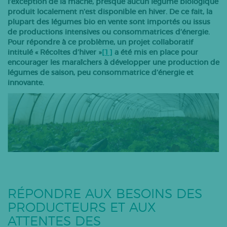
l’exception de la mâche, presque aucun légume biologique
produit localement n’est disponible en hiver. De ce fait, la
Bovins lait
plupart des légumes bio en vente sont importés ou issus
Caprins
de productions intensives ou consommatrices d’énergie.
Pour répondre à ce problème, un projet collaboratif
Bovins-ovins viande
intitulé « Récoltes d’hiver »
[1]
a été mis en place pour
Porcs
encourager les maraîchers à développer une production de
légumes de saison, peu consommatrice d’énergie et
Volailles
innovante.
Apiculture
Autres
Tous les articles
RÉPONDRE AUX BESOINS DES
PRODUCTEURS ET AUX
ATTENTES DES