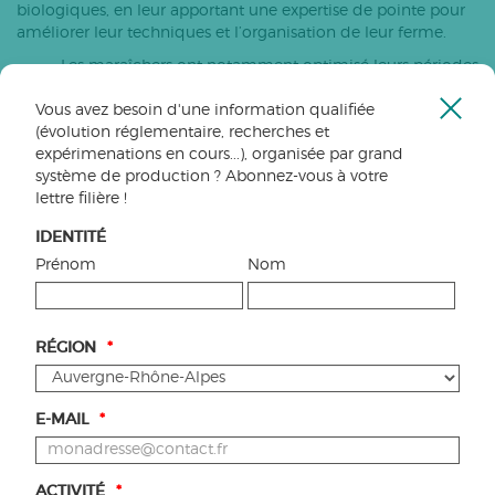
biologiques, en leur apportant une expertise de pointe pour
améliorer leur techniques et l’organisation de leur ferme.
Les maraîchers ont notamment optimisé leurs périodes
de semis et de plantation, diminuant ainsi les
Vous avez besoin d'une information qualifiée
problèmes liés au gel. Ce sont notamment le radis
Ferme
(évolution réglementaire, recherches et
rouge et les chicorées qui ont été les variétés les plus
la
expérimenations en cours...), organisée par grand
prometteuses, résistant à des températures allant
fenêt
système de production ? Abonnez-vous à votre
jusqu’à -8°C.
lettre filière !
Par ailleurs, les expérimentations ont été concluantes
sur l’usage de la lumière et de la ventilation pour
IDENTITÉ
réduire les maladies fongiques présentes sur dans les
Prénom
Nom
productions hivernales.
Enfin, les producteurs ont pu renforcer leur stratégie et
leur positionnement commercial vers la vente directe
(moins consommatrices d’énergies, puisque réduisant
RÉGION
*
le transport et les emballages), notamment auprès de
restaurant recherchant des produits de haute qualité.
E-MAIL
*
FINANCEMENT
ACTIVITÉ
*