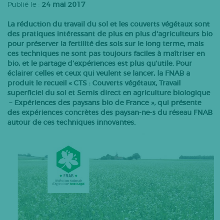
Publié le :
24 mai 2017
Bovins lait
La réduction du travail du sol et les couverts végétaux sont
Caprins
des pratiques intéressant de plus en plus d’agriculteurs bio
Bovins-ovins viande
pour préserver la fertilité des sols sur le long terme, mais
ces techniques ne sont pas toujours faciles à maîtriser en
Porcs
bio, et le partage d’expériences est plus qu’utile. Pour
Volailles
éclairer celles et ceux qui veulent se lancer, la FNAB a
produit le recueil « CTS : Couverts végétaux, Travail
Apiculture
superficiel du sol et Semis direct en agriculture biologique
Autres
– Expériences des paysans bio de France », qui présente
des expériences concrètes des paysan-ne-s du réseau FNAB
Tous les articles
autour de ces techniques innovantes.