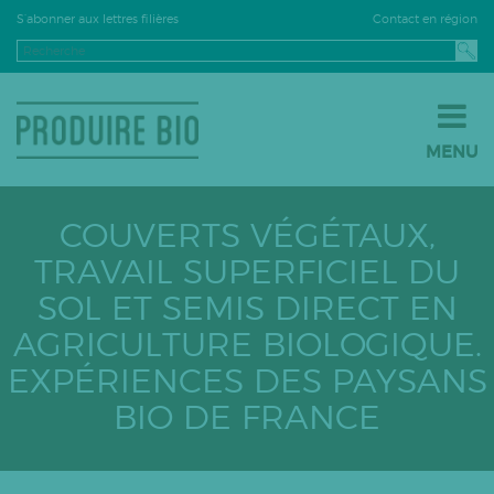
Contact en région
S’abonner aux lettres filières
MENU
JE PASSE À LA BIO
JE M’INSTALLE EN BIO
COUVERTS VÉGÉTAUX,
JE VENDS EN BIO
TRAVAIL SUPERFICIEL DU
LE BIO PAR FILIÈRE
SOL ET SEMIS DIRECT EN
Grandes cultures
AGRICULTURE BIOLOGIQUE.
Fruits
EXPÉRIENCES DES PAYSANS
Légumes
BIO DE FRANCE
Viticulture
PPAM
Semences