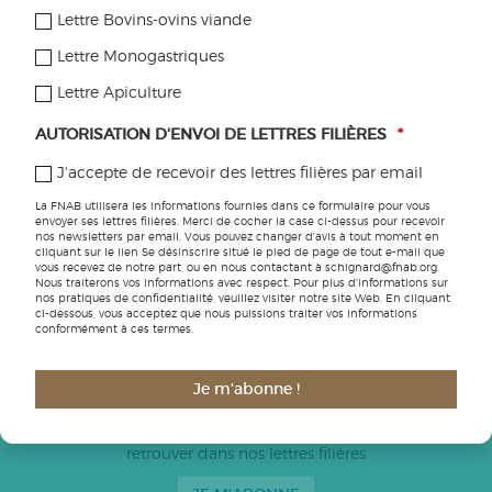
Bovins-ovins viande
Lettre Bovins-ovins viande
Porcs
Lettre Monogastriques
Lettre Apiculture
Volailles
AUTORISATION D'ENVOI DE LETTRES FILIÈRES
*
Apiculture
J'accepte de recevoir des lettres filières par email
Autres
La FNAB utilisera les informations fournies dans ce formulaire pour vous
envoyer ses lettres filières. Merci de cocher la case ci-dessus pour recevoir
Tous les articles
nos newsletters par email. Vous pouvez changer d'avis à tout moment en
cliquant sur le lien Se désinscrire situé le pied de page de tout e-mail que
vous recevez de notre part, ou en nous contactant à schignard@fnab.org.
Nous traiterons vos informations avec respect. Pour plus d'informations sur
nos pratiques de confidentialité, veuillez visiter notre site Web. En cliquant
ci-dessous, vous acceptez que nous puissions traiter vos informations
conformément à ces termes.
ABONNEZ-VOUS AUX LETTRES FILIÈRES
Je m'abonne !
Toutes les informations pratiques pour votre ferme sont à
retrouver dans nos lettres filières