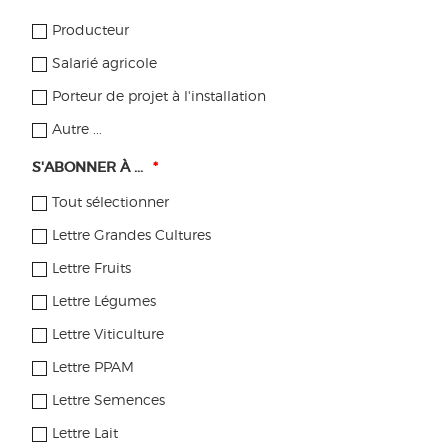
DES PAYSANS BIO DE FRANCE
Producteur
Salarié agricole
LISTE DES FILIÈRES
Porteur de projet à l'installation
Grandes cultures
Autre ...
Fruits
S'ABONNER À ...
*
Tout sélectionner
Légumes
Lettre Grandes Cultures
Viticulture
Lettre Fruits
PPAM
Lettre Légumes
Semences
Lettre Viticulture
Lettre PPAM
Bovins lait
Lettre Semences
Caprins
Lettre Lait