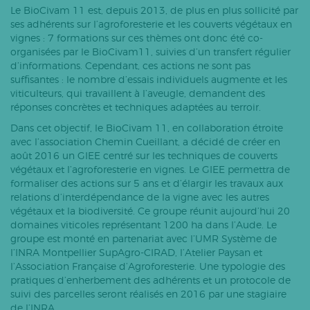
Le BioCivam 11 est, depuis 2013, de plus en plus sollicité par
ses adhérents sur l’agroforesterie et les couverts végétaux en
vignes : 7 formations sur ces thèmes ont donc été co-
organisées par le BioCivam11, suivies d’un transfert régulier
d’informations. Cependant, ces actions ne sont pas
suffisantes : le nombre d’essais individuels augmente et les
viticulteurs, qui travaillent à l’aveugle, demandent des
réponses concrètes et techniques adaptées au terroir.
Dans cet objectif, le BioCivam 11, en collaboration étroite
avec l’association Chemin Cueillant, a décidé de créer en
août 2016 un GIEE centré sur les techniques de couverts
végétaux et l’agroforesterie en vignes. Le GIEE permettra de
formaliser des actions sur 5 ans et d’élargir les travaux aux
relations d’interdépendance de la vigne avec les autres
végétaux et la biodiversité. Ce groupe réunit aujourd’hui 20
domaines viticoles représentant 1200 ha dans l’Aude. Le
groupe est monté en partenariat avec l’UMR Système de
l’INRA Montpellier SupAgro-CIRAD, l’Atelier Paysan et
l’Association Française d’Agroforesterie. Une typologie des
pratiques d’enherbement des adhérents et un protocole de
suivi des parcelles seront réalisés en 2016 par une stagiaire
de l’INRA.