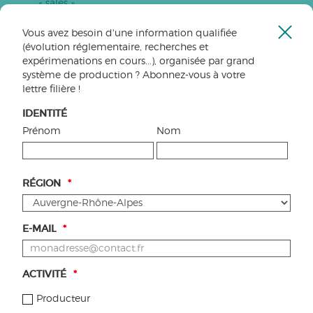
« sales ».
Vous avez besoin d'une information qualifiée
Ferme
LES CHIFFRES CLÉS DE LA
(évolution réglementaire, recherches et
la
expérimenations en cours...), organisée par grand
VITICULTURE BIO EN
fenêt
système de production ? Abonnez-vous à votre
LANGUEDOC-ROUSSILLON
lettre filière !
(LR-OCCITANIE)
IDENTITÉ
Prénom
Nom
En 2015, le Languedoc Roussillon au sein de la région
Occitanie comporte:
1300 exploitations bio et en conversion
22 928 ha dont 3500 ha en conversion
RÉGION
*
6,6% des exploitations viticoles du LR
er
1
vignoble de France en surface bio et
conversion
E-MAIL
*
ACTIVITÉ
*
LES ACTIONS PRÉVUES
Producteur