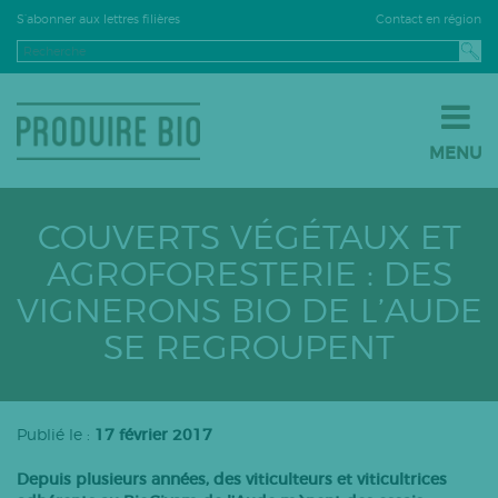
Contact en région
S’abonner aux lettres filières
MENU
JE PASSE À LA BIO
JE M’INSTALLE EN BIO
COUVERTS VÉGÉTAUX ET
JE VENDS EN BIO
AGROFORESTERIE : DES
LE BIO PAR FILIÈRE
VIGNERONS BIO DE L’AUDE
Grandes cultures
SE REGROUPENT
Fruits
Légumes
Viticulture
Publié le :
17 février 2017
PPAM
Depuis plusieurs années, des viticulteurs et viticultrices
Semences