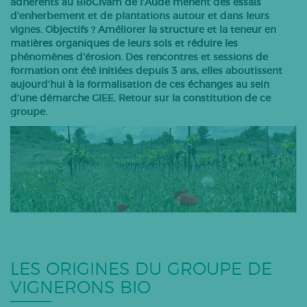
adhérents au BioCivam de l’Aude mènent des essais
d’enherbement et de plantations autour et dans leurs
Bovins lait
vignes. Objectifs ? Améliorer la structure et la teneur en
Caprins
matières organiques de leurs sols et réduire les
phénomènes d’érosion. Des rencontres et sessions de
Bovins-ovins viande
formation ont été initiées depuis 3 ans, elles aboutissent
Porcs
aujourd’hui à la formalisation de ces échanges au sein
d’une démarche GIEE. Retour sur la constitution de ce
Volailles
groupe.
Apiculture
Autres
Tous les articles
LES ORIGINES DU GROUPE DE
VIGNERONS BIO