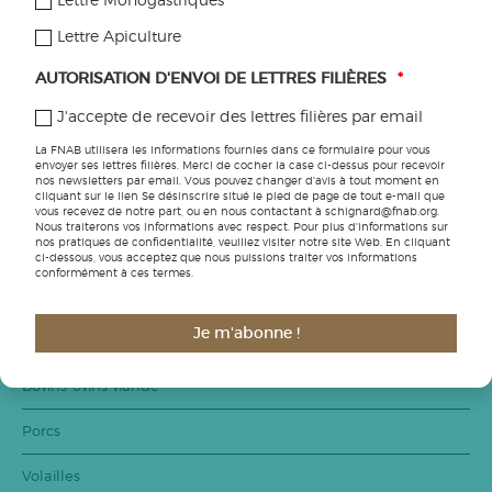
Lettre Monogastriques
Grandes cultures
Lettre Apiculture
Fruits
AUTORISATION D'ENVOI DE LETTRES FILIÈRES
*
Légumes
J'accepte de recevoir des lettres filières par email
La FNAB utilisera les informations fournies dans ce formulaire pour vous
Viticulture
envoyer ses lettres filières. Merci de cocher la case ci-dessus pour recevoir
nos newsletters par email. Vous pouvez changer d'avis à tout moment en
cliquant sur le lien Se désinscrire situé le pied de page de tout e-mail que
PPAM
vous recevez de notre part, ou en nous contactant à schignard@fnab.org.
Nous traiterons vos informations avec respect. Pour plus d'informations sur
nos pratiques de confidentialité, veuillez visiter notre site Web. En cliquant
Semences
ci-dessous, vous acceptez que nous puissions traiter vos informations
conformément à ces termes.
Bovins lait
Je m'abonne !
Caprins
Bovins-ovins viande
Porcs
Volailles