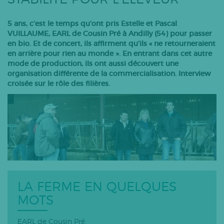
Bovins lait
5 ans, c’est le temps qu’ont pris Estelle et Pascal
Caprins
VUILLAUME, EARL de Cousin Pré à Andilly (54) pour passer
Bovins-ovins viande
en bio. Et de concert, ils affirment qu’ils « ne retourneraient
en arrière pour rien au monde ». En entrant dans cet autre
Porcs
mode de production, ils ont aussi découvert une
Volailles
organisation différente de la commercialisation. Interview
croisée sur le rôle des filières.
Apiculture
Autres
Tous les articles
LA FERME EN QUELQUES
MOTS
EARL de Cousin Pré