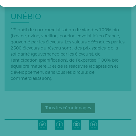
UNÉBIO
er
1
outil de commercialisation de viandes 100% bio
(bovine, ovine, vitelline, porcine et volaille) en France,
gouverné par les éleveurs. Les valeurs défendues par les
2500 éleveurs du réseau sont : des prix stables, de la
solidarité (gouvernance par les éleveurs), de
l’anticipation (planification), de l’expertise (100% bio,
équilibre matière,…) et de la réactivité (adaptation et
développement dans tous les circuits de
commercialisation).
Tous les témoignages