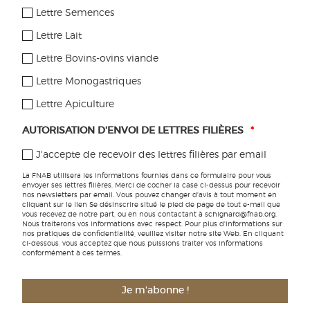
facile également de remonter les soucis qu’il peut y avoir. Le
Lettre Semences
système est bien rôdé. Ça nous apporte une stabilité
physique et morale.
Lettre Lait
Lettre Bovins-ovins viande
QUE DIRIEZ-VOUS AUX
Lettre Monogastriques
NOUVEAUX BIOS ET À CEUX QUI
Lettre Apiculture
SE POSENT LA QUESTION DE LA
AUTORISATION D'ENVOI DE LETTRES FILIÈRES
*
BIO?
J'accepte de recevoir des lettres filières par email
Il faut garder en tête que le bio ce n’est pas un conte de fées.
La FNAB utilisera les informations fournies dans ce formulaire pour vous
Nous aussi, nous avons des mauvaises années avec des
envoyer ses lettres filières. Merci de cocher la case ci-dessus pour recevoir
baisses de rendement. Mais le fait d’être en filière permet
nos newsletters par email. Vous pouvez changer d'avis à tout moment en
cliquant sur le lien Se désinscrire situé le pied de page de tout e-mail que
d’avoir une stabilité que nous n’avions pas avant. Ainsi, il est
vous recevez de notre part, ou en nous contactant à schignard@fnab.org.
nécessaire de s’impliquer pour voir comment ça se passe.
Nous traiterons vos informations avec respect. Pour plus d'informations sur
nos pratiques de confidentialité, veuillez visiter notre site Web. En cliquant
Certes, on ne peut pas s’impliquer partout mais il faut
ci-dessous, vous acceptez que nous puissions traiter vos informations
s’impliquer un peu dans les filières. Cela nous permet de
conformément à ces termes.
prendre du recul sur le métier et de comprendre ou au
moins d’avoir un éclairage sur les problèmes qui peuvent
Je m'abonne !
exister. De plus ça nous motive et ça motive les gens qui
travaillent avec nous (chargés de mission, technicien) !