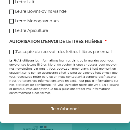
Lettre Lait
VISITER
Lettre Bovins-ovins viande
DES FERMES BIO
Lettre Monogastriques
Lettre Apiculture
Site animé par
AUTORISATION D'ENVOI DE LETTRES FILIÈRES
*
la FNAB
J'accepte de recevoir des lettres filières par email
La FNAB utilisera les informations fournies dans ce formulaire pour vous
envoyer ses lettres filières. Merci de cocher la case ci-dessus pour recevoir
nos newsletters par email. Vous pouvez changer d'avis à tout moment en
cliquant sur le lien Se désinscrire situé le pied de page de tout e-mail que
vous recevez de notre part, ou en nous contactant à schignard@fnab.org.
Nous traiterons vos informations avec respect. Pour plus d'informations sur
nos pratiques de confidentialité, veuillez visiter notre site Web. En cliquant
ci-dessous, vous acceptez que nous puissions traiter vos informations
conformément à ces termes.
Nos partenaires
Je m'abonne !