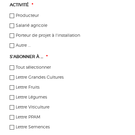
ACTIVITÉ
*
Producteur
Salarié agricole
Porteur de projet à l'installation
Autre ...
S'ABONNER À ...
*
Tout sélectionner
Lettre Grandes Cultures
Lettre Fruits
Lettre Légumes
OUTRE-MER
Lettre Viticulture
Trouvez des formations dans votre région
Lettre PPAM
SE FORMER
Lettre Semences
Échangez avec un producteur et visitez sa ferme