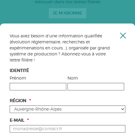
retrouver dans nos lettres filières
Bovins lait
JE M'ABONNE
Caprins
Bovins-ovins viande
Porcs
Vous avez besoin d'une information qualifiée
Ferme
SUIVEZ-NOUS
(évolution réglementaire, recherches et
Volailles
la
expérimenations en cours...), organisée par grand
fenêt
Retrouvez-nous sur
Apiculture
système de production ? Abonnez-vous à votre
lettre filière !
Autres
Tous les articles
IDENTITÉ
Prénom
Nom
VOS CONTACTS EN RÉGION
RÉGION
*
E-MAIL
*