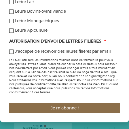
Lettre Lait
VISITER
Lettre Bovins-ovins viande
DES FERMES BIO
Lettre Monogastriques
Lettre Apiculture
Site animé par
AUTORISATION D'ENVOI DE LETTRES FILIÈRES
*
la FNAB
J'accepte de recevoir des lettres filières par email
La FNAB utilisera les informations fournies dans ce formulaire pour vous
envoyer ses lettres filières. Merci de cocher la case ci-dessus pour recevoir
nos newsletters par email. Vous pouvez changer d'avis à tout moment en
cliquant sur le lien Se désinscrire situé le pied de page de tout e-mail que
vous recevez de notre part, ou en nous contactant à schignard@fnab.org.
Nous traiterons vos informations avec respect. Pour plus d'informations sur
nos pratiques de confidentialité, veuillez visiter notre site Web. En cliquant
ci-dessous, vous acceptez que nous puissions traiter vos informations
conformément à ces termes.
Nos partenaires
Je m'abonne !