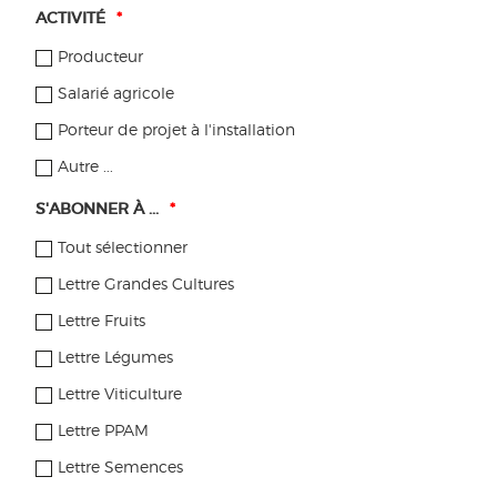
ACTIVITÉ
*
Producteur
Salarié agricole
Porteur de projet à l'installation
Autre ...
S'ABONNER À ...
*
Tout sélectionner
Lettre Grandes Cultures
Lettre Fruits
Lettre Légumes
OUTRE-MER
Lettre Viticulture
Trouvez des formations dans votre région
Lettre PPAM
SE FORMER
Lettre Semences
Échangez avec un producteur et visitez sa ferme