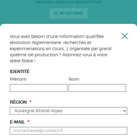
retrouver dans nos lettres filières
Bovins lait
JE M'ABONNE
Caprins
Bovins-ovins viande
Porcs
Vous avez besoin d'une information qualifiée
Ferme
SUIVEZ-NOUS
(évolution réglementaire, recherches et
Volailles
la
expérimenations en cours...), organisée par grand
fenêt
Retrouvez-nous sur
Apiculture
système de production ? Abonnez-vous à votre
lettre filière !
Autres
Tous les articles
IDENTITÉ
Prénom
Nom
VOS CONTACTS EN RÉGION
RÉGION
*
E-MAIL
*